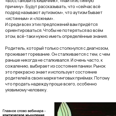
«восстановить кишечник», «найти истинную
причину». Будут рассказывать, что «сейчас всё
подряд называют аутизмом», что аутизм бывает
«истинным» и «ложным».
И среди всех этих предложений вам придётся
ориентироваться. Чтобы не потеряться во всём
этом, всё-таки нужно иметь определённые знания.
Родитель, который только столкнулся с диагнозом,
проживает горевание. Он сталкивается с тем, с чем
раньше никогда не сталкивался. И очень часто, к
сожалению, выбирает из состояния паники. Рынок
это прекрасно знает и использует состояние
родителей в своих маркетинговых приёмах. Потому
что продать надежду проще всего, особенно
уязвимому человеку.