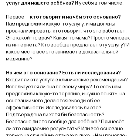
услуг для нашего ребёнка?
И у себя в том числе.
Первое —
кто говорит и на чём это основано?
Нам предложили какую-то услугу, и мы должны
проанализировать, кто говорит, что это работает.
Это какой-то врач? Какая-то мама? Просто человек
из интернета? Кто вообще предлагает эту услугу? И
какое место всё это занимает в доказательной
медицине?
На чём это основано? Есть ли исследования?
Входит ли эта услуга в клинические рекомендации?
Используется ли она по всему миру? То есть нам
предложили какую-то терапию, и нужно понять, на
основании чего делаются выводы об её
эффективности. Исследовалось ли это?
Подтверждена ли хотя бы безопасность?
Безопасно ли это вообще для ребёнка? Принесёт
ли это ожидаемые результаты? Или всё основано
только на случайных отзывах в духе: «Нам помогло»,