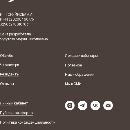
ИП ГОРЯЙНОВА А.А.
ИНН 320200460775
325632700107631
Сайт разработала
Чухутова Мария Николаевна
О Клубе
Лекции и вебинары
Что внутри
Полезное
Резиденты
Наши обращения
Отзывы
Мы в СМИ
Личный кабинет
Публичная оферта
Политика конфиденциальности