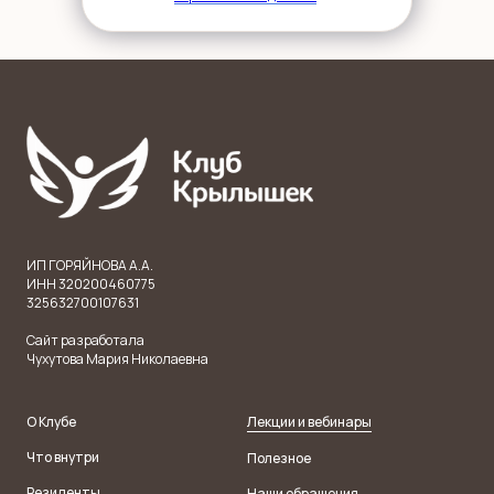
ИП ГОРЯЙНОВА А.А.
ИНН 320200460775
325632700107631
Сайт разработала
Чухутова Мария Николаевна
О Клубе
Лекции и вебинары
Что внутри
Полезное
Резиденты
Наши обращения