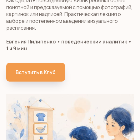
Как сделать повседневную жизнь ребёнка более
понятной и предсказуемой с помощью фотографий,
картинок или надписей. Практическая лекция о
выборе и постепенном введении визуального
расписания.
Евгения Пилипенко
•
поведенческий аналитик
•
1 ч 9 мин
Вступить в Клуб