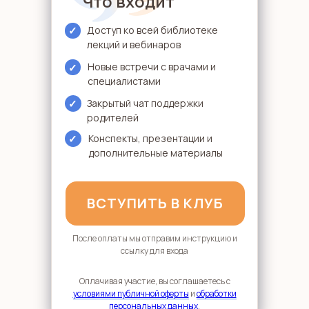
Что входит
✓
Доступ ко всей библиотеке
лекций и вебинаров
Новые встречи с врачами и
✓
специалистами
✓
Закрытый чат поддержки
родителей
✓
Конспекты, презентации и
дополнительные материалы
ВСТУПИТЬ В КЛУБ
После оплаты мы отправим инструкцию и
ссылку для входа
Оплачивая участие, вы соглашаетесь с
условиями публичной оферты
и
обработки
персональных данных
.